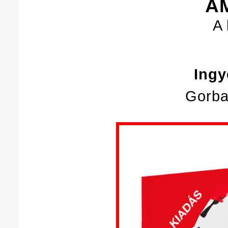
A
A 
Ing
Gorba