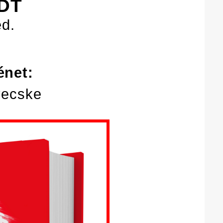
DT
d.
énet:
vecske