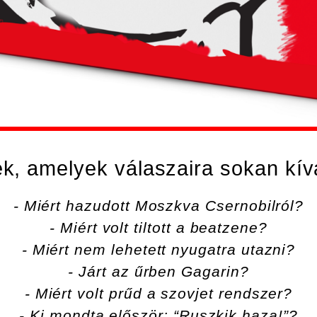
k, amelyek válaszaira sokan kív
- Miért hazudott Moszkva Csernobilról?
- Miért volt tiltott a beatzene?
- Miért nem lehetett nyugatra utazni?
- Járt az űrben Gagarin?
- Miért volt prűd a szovjet rendszer?
- Ki mondta először: “Ruszkik haza!”?