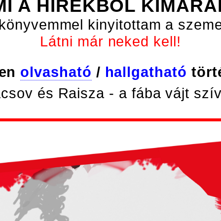
MI A HÍREKBŐL KIMARA
könyvemmel kinyitottam a szeme
Látni már neked kell!
yen
olvasható
/
hallgatható
tört
csov és Raisza - a fába vájt szí