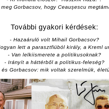
a meg Gorbacsov, hogy Ceaușescu megtám
További gyakori kérdések:
- Hazaáruló volt Mihail Gorbacsov?
Hogyan lett a parasztfiúból király, a Kreml u
- Van lelkiismerete a politikusoknak?
- Irányít a háttérből a politikus-feleség?
 és Gorbacsov: mik voltak szerelmük, életü