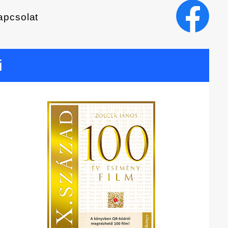
apcsolat
i