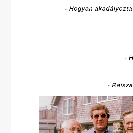
- Hogyan akadályozt
- 
- Raisza